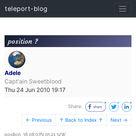
teleport-blog
position ?
Adele
Capt'ain Sweetblood
Thu 24 Jun 2010 19:17
Share:
← Previous
↑ Back to Index ↑
Next →
position: 36:08:97N 05:21:32W